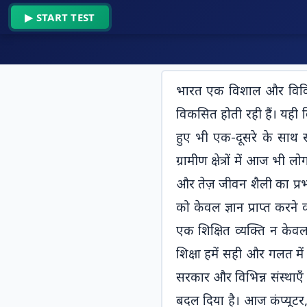
Skip
▶ START TEST
to
content
?.v || ""; return
भारत एक विशाल और विविधता
testNumberColumn
==
विकसित होती रही हैं। यही
testNumberToShow;
हुए भी एक-दूसरे के साथ 
Ramdhari
}); if (filteredRow) {
⏱ 
ग्रामीण क्षेत्रों में आज भी
⌨ 
const title =
Gupta
और तेज़ जीवन शैली का प्रभ
filteredRow.c[0]?.v
Khand-1
को केवल ज्ञान प्राप्त कर
|| "No Title
Dictation-
Available"; const
एक शिक्षित व्यक्ति न केवल
testNumber =
1 | रामधारी
शिक्षा हमें सही और गलत में
filteredRow.c
सरकार और विभिन्न संस्थाएँ 
गुप्ता खंड-1
बदल दिया है। आज कंप्यूटर,