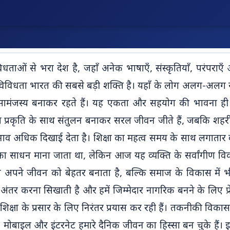
Home
Courses
🖋 Blog
Typing Practice
Test No:
?.v || "No Test Number
Hindi
TYPING TEST
ओं से भरा देश है, जहाँ अनेक भाषाएँ, संस्कृतियाँ, परंपराए
Available"; const rawDate =
${testNumber} |
संपादकीय-
filteredRow.c[2]?.v || "No Date
 विविधता भारत की सबसे बड़ी शक्ति है। यहाँ के लोग अलग-अलग र
नाकाम
Date:
Available"; const formattedDate
प्रस्ताव
सामंजस्य बनाकर रहते हैं। यह एकता और सहयोग की भावना ही 
${formattedDate}
= formatDate(rawDate); const
10 min
 लोग प्रकृति के साथ संतुलन बनाकर सरल जीवन जीते हैं, जबकि शहरी क्
| Total Words:
Mangal / KrutiDev
textContent =
ाव अधिक दिखाई देता है। शिक्षा का महत्व समय के साथ लगातार बढ़
filteredRow.c[3]?.v || "No text
▶
${totalWords} |
Start
ने का साधन माना जाता था, लेकिन आज यह व्यक्ति के सर्वांगीण व
available."; const audioLink =
Test
Original Speed:
filteredRow.c[7]?.v || ""; const
 अपने जीवन को बेहतर बनाता है, बल्कि समाज के विकास में भी म
${originalSpeed}
totalWords =
 अंतर करना सिखाती है और हमें जिम्मेदार नागरिक बनने के लिए प्रेरि
WPM
textContent.split(/\s+/).length;
शिक्षा के प्रसार के लिए निरंतर प्रयास कर रही हैं। तकनीकी विकास
const originalSpeed =
 मोबाइल और इंटरनेट हमारे दैनिक जीवन का हिस्सा बन चुके हैं। 
filteredRow.c[5]?.v || "80";