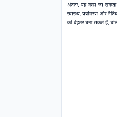
ट्रांसक्रिप्शन कौशल को
अंततः, यह कहा जा सकता ह
भी मज़बूत करेगा।
स्वास्थ्य, पर्यावरण और नैत
को बेहतर बना सकते हैं, बल्क
रामधारी गुप्ता खंड-1
श्रुतलेख
यहाँ दिया गया है
रामधारी
गुप्ता खंड-1
का मूल
श्रुतलेख पाठ। विद्यार्थी
इसे रोज़ाना अभ्यास में
लाएँ ताकि लिखने की
गति और शुद्धता दोनों
विकसित हों।
इस डिक्टेशन से लाभ: