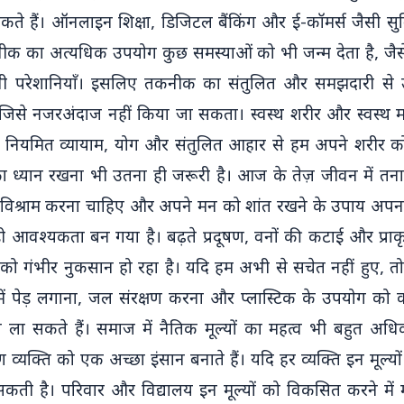
const testDiv =
े हैं। ऑनलाइन शिक्षा, डिजिटल बैंकिंग और ई-कॉमर्स जैसी स
document.createElement("div");
नीक का अत्यधिक उपयोग कुछ समस्याओं को भी जन्म देता है, जैसे 
testDiv.classList.add("test-
बंधी परेशानियाँ। इसलिए तकनीक का संतुलित और समझदारी से
container"); testDiv.innerHTML
, जिसे नजरअंदाज नहीं किया जा सकता। स्वस्थ शरीर और स्वस्थ 
= `
 नियमित व्यायाम, योग और संतुलित आहार से हम अपने शरीर को 
का ध्यान रखना भी उतना ही जरूरी है। आज के तेज़ जीवन में तना
िश्राम करना चाहिए और अपने मन को शांत रखने के उपाय अपनाने 
आवश्यकता बन गया है। बढ़ते प्रदूषण, वनों की कटाई और प्राकृ
 गंभीर नुकसान हो रहा है। यदि हम अभी से सचेत नहीं हुए, तो भ
हमें पेड़ लगाना, जल संरक्षण करना और प्लास्टिक के उपयोग को 
तन ला सकते हैं। समाज में नैतिक मूल्यों का महत्व भी बहुत अधि
्यक्ति को एक अच्छा इंसान बनाते हैं। यदि हर व्यक्ति इन मूल्यो
कती है। परिवार और विद्यालय इन मूल्यों को विकसित करने में महत्