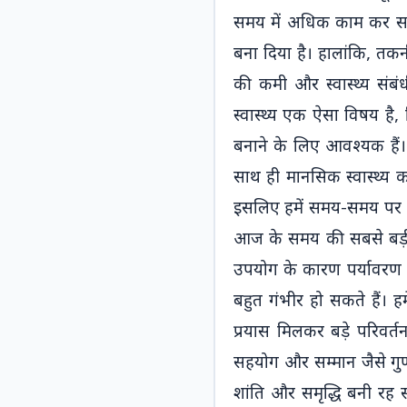
श्रुतलेख-1
समय में अधिक काम कर सकत
By
admin
/
28
बना दिया है। हालांकि, तक
September 25
की कमी और स्वास्थ्य सं
Shorthand अभ्यास में
स्वास्थ्य एक ऐसा विषय है
सबसे महत्वपूर्ण हिस्सा है
बनाने के लिए आवश्यक हैं।
नियमित श्रुतलेख
साथ ही मानसिक स्वास्थ्य 
(dictation) लिखना।
इसलिए हमें समय-समय पर व
इस पोस्ट में हम प्रस्तुत
कर रहे हैं
रामधारी गुप्ता
आज के समय की सबसे बड़ी 
खंड-1 श्रुतलेख
जो
उपयोग के कारण पर्यावरण को
विद्यार्थियों के लिए उपयोगी
बहुत गंभीर हो सकते हैं। 
है। यह डिक्टेशन न
प्रयास मिलकर बड़े परिवर्
केवल टाइपिंग स्पीड को
सहयोग और सम्मान जैसे गुण व
बेहतर बनाएगा बल्कि
शुद्धलेखन और
शांति और समृद्धि बनी रह स