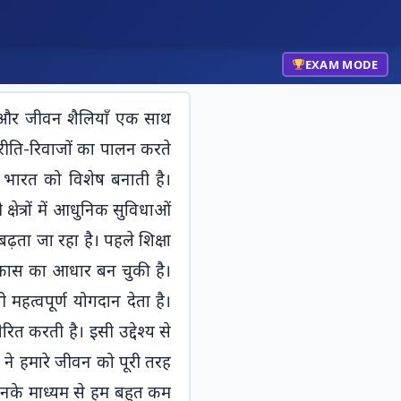
Membership
Cart
Student Login
EXAM MODE
`;
Title:
ँ और जीवन शैलियाँ एक साथ 
container.appendChild(tes
${title}
addEventListeners(0,
ीति-रिवाजों का पालन करते 
originalSpeed); } else {
भारत को विशेष बनाती है। 
container.innerHTML = `
षेत्रों में आधुनिक सुविधाओं 
ता जा रहा है। पहले शिक्षा 
िकास का आधार बन चुकी है। 
हत्वपूर्ण योगदान देता है। 
त करती है। इसी उद्देश्य से 
 ने हमारे जीवन को पूरी तरह 
इनके माध्यम से हम बहुत कम 