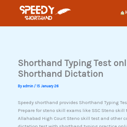
Skip
to
content
Shorthand Typing Test onl
Shorthand Dictation
By
admin
/
15 January 26
Speedy shorthand provides Shorthand Typing Test
Prepare for steno skill exams like SSC Steno skill 
Allahabad High Court Steno skill test and other co
dictation test with shorthand typing practice onl