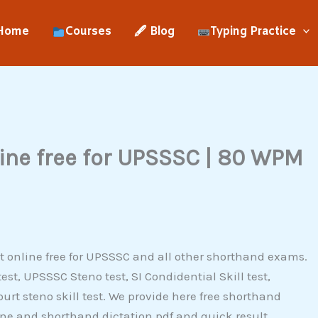
Home
Courses
🖋 Blog
Typing Practice
ine free for UPSSSC | 80 WPM
 online free for UPSSSC and all other shorthand exams.
test, UPSSSC Steno test, SI Condidential Skill test,
urt steno skill test. We provide here free shorthand
ine and shorthand dictation pdf and quick result.