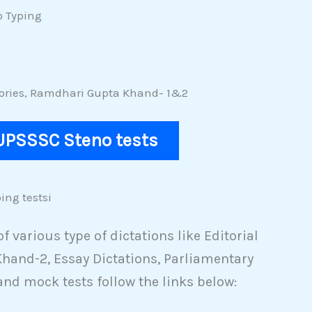
o Typing
Stories, Ramdhari Gupta Khand- 1&2
 UPSSSC Steno tests
ing testsi
 various type of dictations like Editorial
hand-2, Essay Dictations, Parliamentary
and mock tests follow the links below: