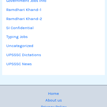
Government Jobs Info
Ramdhari Khand-1
Ramdhari Khand-2
SI Confidential
Typing Jobs
Uncategorized
UPSSSC Dictations
UPSSSC News
Home
About us
Privacy Policy